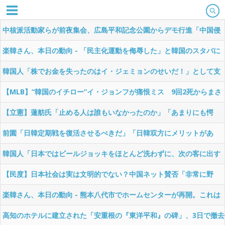
中核派活動家らが前夜集会、広島平和記念公園からデモ行進「中国侵
略戦争、世界核戦争を止めよう！」と絶叫 [8/6] [ばーど★]
楽韓さん、本日の動向 - 「民主化運動を侮辱した」と韓国のスタバに
強制捜査……なるほど、これがK民主主義の発露か
韓国人「株でお金を失ったのはイ・ジェミョンのせいだ！」として支
持率が右肩下がりに……まあ、本当にその側面があるので救えないん
【MLB】“韓国のイチロー”イ・ジョンフが痛恨ミス 9回2死からまさ
ですが
か…サヨナラ負けに動けず、地元放送は同情「不運でした」[8/5] [昆
【立憲】蓮舫氏「止める人は誰もいなかったのか」「あまりにも愕
虫図鑑★]
然」 高市首相「上空から合掌」巡る投稿を批判 [少考さん★]
前園「日韓定期戦を復活させるべきだ」「日韓双方にメリットがあ
る」……日本へのメリットがなにもないんですが、それは
韓国人「日本ではビールジョッキをほとんど洗わずに、次の客に出す
んだ！ これが証拠の映像だ!!」……あー、なるほどですねー。韓国には
【民度】日本社会は実は文明的でない？中国ネット賛否「非常に野
「アレ」がないんだ？
蛮」「中国の100倍良い」[8/5] [ばーど★]
楽韓さん、本日の動向 - 熊本八代市でホームセンターが再開。これは
朗報
高知のホテルに建立された「安重根の『東洋平和』の碑」、3日で撤去