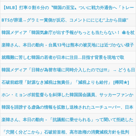
高に 日本人の韓国好感度は35.3％ [8/3] [昆虫図鑑★]
【MLB】打率０割６分の〝韓国の至宝〟ついに戦力外通告へ「トレー
ド相手見つけるのは困難」と米報道 [8/2] [ばーど★]
BTSが辞退→グラミー賞側が反応、コメントににじむ“上から目線”
ジャンルではなく“地域”で分ける「アジア賞」[8/2] [昆虫図鑑★]
韓国メディア「韓国気象庁が出す予報がちっとも当たらない！ 傘を杖
代わりにする日が続いている!!」……日本の気象庁よりも強力なスパコ
楽韓さん、本日の動向 - 台風13号は熊本の被災地には近づかない様子
ンがあるはずなんですけどねぇ
就職難に苦しむ韓国の若者が日本に注目…目指す背景を現地で取
材 “人手不足に直面”日本企業も人材獲得へ [8/1] [昆虫図鑑★]
韓国メディア「日韓が為替市場に同時介入したのでは!!!」 → どうも日
米の共同介入にちょい乗りさせてもらっただけの模様
石破前総理「財源なき減税は無責任」「減税よりも給付」 [樽悶★]
ホン・ミョンボ前監督らを糾弾した韓国国会議員、サッカーファンか
ら呆れられてしまう→「ソースはYouTubeショート動画」「KFCはど
韓国を誹謗する虚偽の情報を拡散し送検されたユーチューバー、日本
うなっている！（協会の略称はKFA）」「ホン・ミョンボの息子は兵
への帰化を推進「韓国国籍を放棄する」 [8/1] [ばーど★]
楽韓さん、本日の動向 - 「抗議船に乗せられる」って聞いて拒絶した
役に行ったのか！」……サッカー関係なくない？
のに乗せられて、結果がアレかよ……
「穴開く分どこから」石破前首相、高市政権の消費減税方針を批判