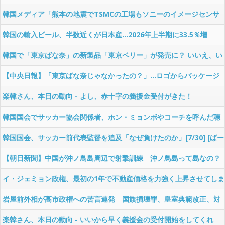
[少考さん★]
韓国メディア「熊本の地震でTSMCの工場もソニーのイメージセンサ
工場もいつ稼働するか分からないんだって！」と報道……ちょっと恣
韓国の輸入ビール、半数近くが日本産…2026年上半期に33.5％増
意的じゃないかな？
[7/31] [ばーど★]
韓国で「東京ばな奈」の新製品「東京ベリー」が発売に？ いいえ、い
つものパクリです
【中央日報】「東京ばな奈じゃなかったの？」…ロゴからパッケージ
までコピーした韓国ブランド [7/31] [昆虫図鑑★]
楽韓さん、本日の動向 - よし、赤十字の義援金受付がきた！
韓国国会でサッカー協会関係者、ホン・ミョンボやコーチを呼んだ聴
聞会開始 → 国会議員「なぜワールドカップで負けたのだ」「ソン・フ
韓国国会、サッカー前代表監督を追及「なぜ負けたのか」[7/30] [ばー
ンミンを外したのはなぜだ」「ベント監督と再契約しなかったの
ど★]
【朝日新聞】中国が沖ノ鳥島周辺で射撃訓練 沖ノ鳥島って島なの？
は？」と地獄のような意味なし質問が連発されてしまう
岩なの？[7/30] [ばーど★]
イ・ジェミョン政権、最初の1年で不動産価格を力強く上昇させてしま
う……「不動産で儲ける時代は終わりだ」と語っていたものの、実際
岩屋前外相が高市政権への苦言連発 国旗損壊罪、皇室典範改正、対
にやっていることは不動産供給を絞ることばかり。そりゃ、価格上昇
中外交…「右へならえの自民党では国を誤る」[7/30] [ばーど★]
楽韓さん、本日の動向 - いいから早く義援金の受付開始をしてくれ