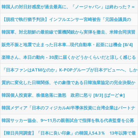
されたものの、建立を先導した元県議会議長が「なんとしてでも高知
韓国人の対日好感度が過去最高に、「ノージャパン」は終わった？＝
に碑を建てる」と宣言
ネット「中国より100倍いい」 [8/4] [昆虫図鑑★]
【脱税で執行猶予判決】インフルエンサー宮崎被告「元国会議員の
父」の 後見人 就任報道に集まる批判「すごい親の七光」［8/4］ [仮
韓国軍、対北朝鮮の最前線で重機関銃から実弾を撤去、米韓合同演習
面ウニダー★]
では米軍の無人機を「北朝鮮の侵入だ！」と迎撃一歩手前まで……ゆ
販売不振と地震で止まった日本車…現代自動車・起亜には機会 [8/4]
るんでるなぁ
[ばーど★]
楽韓さん、本日の動向 - 30度に届くかどうかくらいだと涼しく感じる
バグ
「日本ファンはATMなのか」K-POPグループが日本デビューへ、しか
し“独島問題”が再燃…巨大市場ニッポンの難しさ [朝一から閉店まで
質的に変化した日韓関係、その象徴である日韓漁業協定の完全決裂か
φ★]
ら10年……韓国側は「なんとかして協定を締結したい」と語るもの
韓国個人投資家、株価急落に激怒 政府に怒り [8/3] [ばーど★]
の……
韓国メディア「日本のフィジカルAI半導体投資に台湾企業はパートナ
ーとなっても韓国の出番はない」……そりゃファウンドリのシェアで
韓国サッカー協会、9〜11月の親善試合で指揮を執る代表監督を公募
10倍の差をつけられてりゃそうなるでしょ
開始……え、公募？
【韓日共同調査】「日本に良い印象」の韓国人54.3％ 13年以降で最