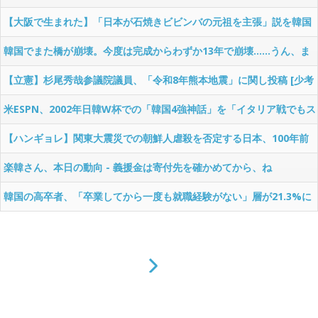
するわな。中学生でもわかる
【大阪で生まれた】「日本が石焼きビビンバの元祖を主張」説を韓国
メディアが検証＝韓国ネットも納得 ［7/29］ [仮面ウニダー★]
韓国でまた橋が崩壊。今度は完成からわずか13年で崩壊……うん、ま
たなんだ
【立憲】杉尾秀哉参議院議員、「令和8年熊本地震」に関し投稿 [少考
さん★]
米ESPN、2002年日韓W杯での「韓国4強神話」を「イタリア戦でもス
ペイン戦でも審判の助けが大きかった」とばっさり切ってしまう……
【ハンギョレ】関東大震災での朝鮮人虐殺を否定する日本、100年前
まあ、ただの事実ですよね
と何が違うのか 安田浩一氏 [7/29] [ばーど★]
楽韓さん、本日の動向 - 義援金は寄付先を確かめてから、ね
韓国の高卒者、「卒業してから一度も就職経験がない」層が21.3%に
もなってしまう……きつい社会だなぁ